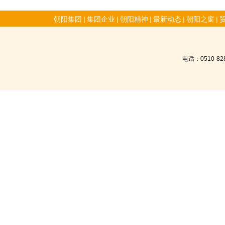
朝阳集团
|
集团企业
|
朝阳精神
|
最新动态
|
朝阳之窗
|
电话：0510-8