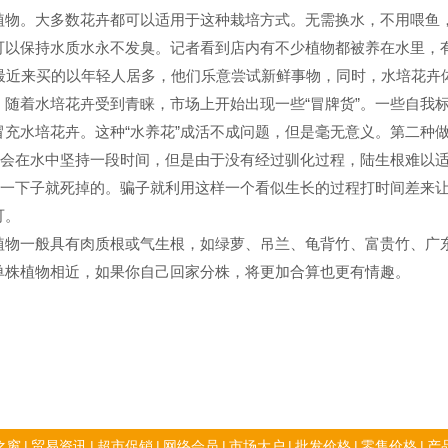
植物。大多数花卉都可以适用于这种栽培方式。无需换水，不用喂鱼
可以保持水质水永不发臭。记者看到店内有不少植物都被养在水里，有
。最近来买的以年轻人居多，他们乐意尝试新鲜事物，同时，水培花卉
着水培花卉受到青睐，市场上开始出现一些“冒牌货”。一些自我标榜
冒充水培花卉。这种“水养花”成活不成问题，但是毫无意义。第二种做
花”会在水中坚持一段时间，但是由于没有经过驯化过程，陆生根难以
不是一下子就死掉的。骗子就利用这样一个看似生长的过程打时间差来
可。
一般具有肉质根或气生根，如绿萝、吊兰、龟背竹、富贵竹、广东
单株植物相近，如果你自己回家分株，将更加合算也更有情趣。
之窗
|
贸易资讯
|
超市促销
|
网络会员
|
市场大户
|
批发价格
|
零售价格
|
产