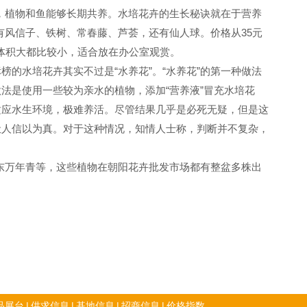
，植物和鱼能够长期共养。水培花卉的生长秘诀就在于营养
风信子、铁树、常春藤、芦荟，还有仙人球。价格从35元
体积大都比较小，适合放在办公室观赏。
的水培花卉其实不过是“水养花”。“水养花”的第一种做法
法是使用一些较为亲水的植物，添加“营养液”冒充水培花
适应水生环境，极难养活。尽管结果几乎是必死无疑，但是这
让人信以为真。对于这种情况，知情人士称，判断并不复杂，
万年青等，这些植物在朝阳花卉批发市场都有整盆多株出
品展台
|
供求信息
|
基地信息
|
招商信息
|
价格指数