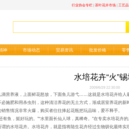
行业协会专栏
|
茶叶花卉市场
|
工艺品
精神
市场动态
贸易资讯
批发价格
零
水培花卉“火”锡
2009/6/29 22:30:00
营养液，上面鲜花怒放，下面鱼儿游弋……这就是水培花卉给人最
不必施肥和用杀虫剂，这种清洁养花的无土方式，渐成居室养花的新
的销售情况非常火爆，购买者往往捧起花瓶把玩品味，爱不释手。
有鱼，挺好玩的。”“水里面长仙人球，真稀奇。”在专卖水培花卉
所谓的水培花卉。水培花卉，就是指将陆生花卉经过生物驯化最终实