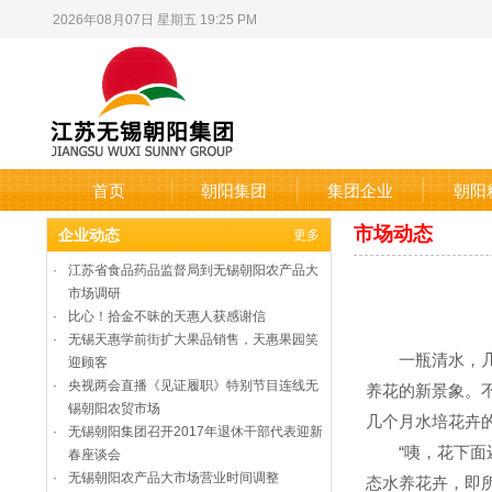
2026年08月07日 星期五 19:25 PM
首页
朝阳集团
集团企业
朝阳
市场动态
企业动态
更多
·
江苏省食品药品监督局到无锡朝阳农产品大
市场调研
·
比心！拾金不昧的天惠人获感谢信
·
无锡天惠学前街扩大果品销售，天惠果园笑
一瓶清水，几滴
迎顾客
·
央视两会直播《见证履职》特别节目连线无
养花的新景象。
锡朝阳农贸市场
几个月水培花卉
·
无锡朝阳集团召开2017年退休干部代表迎新
“咦，花下面还
春座谈会
·
无锡朝阳农产品大市场营业时间调整
态水养花卉，即