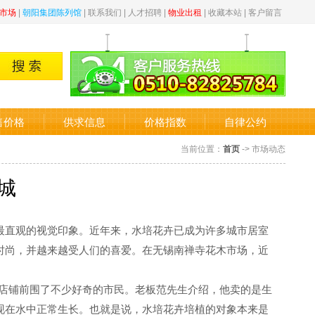
市场
|
朝阳集团陈列馆
|
联系我们
|
人才招聘
|
物业出租
|
收藏本站
|
客户留言
售价格
供求信息
价格指数
自律公约
当前位置：
首页
-> 市场动态
城
直观的视觉印象。近年来，水培花卉已成为许多城市居室
时尚，并越来越受人们的喜爱。在无锡南禅寺花木市场，近
的店铺前围了不少好奇的市民。老板范先生介绍，他卖的是生
现在水中正常生长。也就是说，水培花卉培植的对象本来是