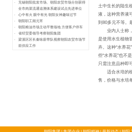
·
无锡朝阳批发市场、朝阳农贸市场分别获得
土中生长的陆生
全市肉菜流通追溯体系建设试点先进单位
液，这种营养液
·
心中有火 眼中有光 朝阳女神趣味过节
·
朝阳职工闹元宵
到80多元不等
·
朝阳粮油市场主动平整场地 方便客户停车
业内人士称，随
·
省经贸委领导考察朝阳集团
是使用水生植物
·
梁溪区区长秦咏薪带队视察朝阳农贸市场节
前供应工作
卉。这种“水养
些“水养花”也
只需注意品种即
适合水培的植物
售，价格与水培
朝阳集团
|
集团企业
|
朝阳精神
|
最新动态
|
朝阳