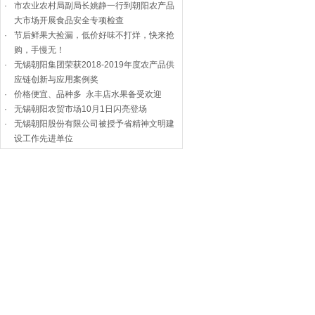
·
市农业农村局副局长姚静一行到朝阳农产品
大市场开展食品安全专项检查
·
节后鲜果大捡漏，低价好味不打烊，快来抢
购，手慢无！
·
无锡朝阳集团荣获2018-2019年度农产品供
应链创新与应用案例奖
·
价格便宜、品种多 永丰店水果备受欢迎
·
无锡朝阳农贸市场10月1日闪亮登场
·
无锡朝阳股份有限公司被授予省精神文明建
设工作先进单位