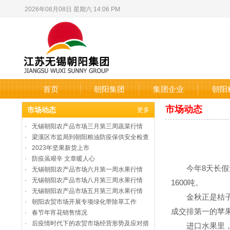
2026年08月08日 星期六 14:06 PM
首页
朝阳集团
集团企业
朝阳
市场动态
市场动态
更多
·
无锡朝阳农产品市场三月第三周蔬菜行情
·
梁溪区市监局到朝阳粮油防疫保供安全检查
·
2023年坚果新货上市
·
防疫虽艰辛 文章暖人心
今年8天长假无
·
无锡朝阳农产品市场六月第一周水果行情
·
无锡朝阳农产品市场八月第三周水果行情
1600吨。
·
无锡朝阳农产品市场五月第三周水果行情
金秋正是桔子和
·
朝阳农贸市场开展专项绿化带除草工作
成交排第一的苹
·
春节年宵花销售情况
·
后疫情时代下的农贸市场经营形势及应对措
进口水果里，成