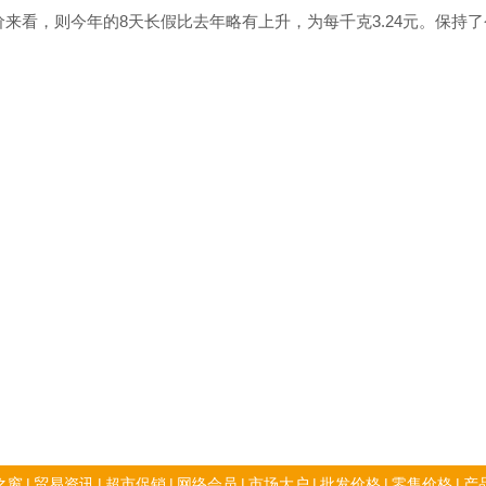
看，则今年的8天长假比去年略有上升，为每千克3.24元。保持了
之窗
|
贸易资讯
|
超市促销
|
网络会员
|
市场大户
|
批发价格
|
零售价格
|
产