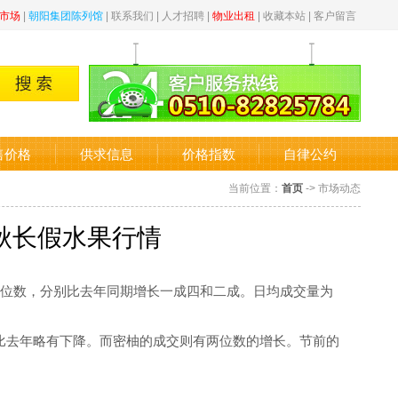
市场
|
朝阳集团陈列馆
|
联系我们
|
人才招聘
|
物业出租
|
收藏本站
|
客户留言
售价格
供求信息
价格指数
自律公约
当前位置：
首页
-> 市场动态
秋长假水果行情
位数，分别比去年同期增长一成四和二成。日均成交量为
去年略有下降。而密柚的成交则有两位数的增长。节前的