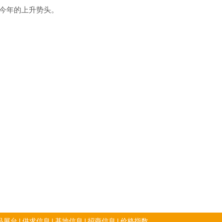
今年的上升势头。
品展台
|
供求信息
|
基地信息
|
招商信息
|
价格指数