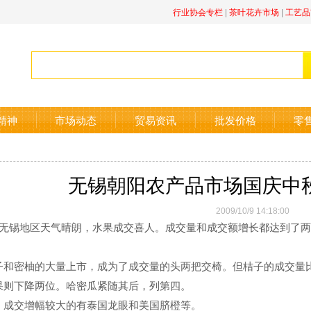
行业协会专栏
|
茶叶花卉市场
|
工艺品
精神
市场动态
贸易资讯
批发价格
零
无锡朝阳农产品市场国庆中
2009/10/9 14:18:00
锡地区天气晴朗，水果成交喜人。成交量和成交额增长都达到了两
密柚的大量上市，成为了成交量的头两把交椅。但桔子的成交量比
果则下降两位。哈密瓜紧随其后，列第四。
交增幅较大的有泰国龙眼和美国脐橙等。