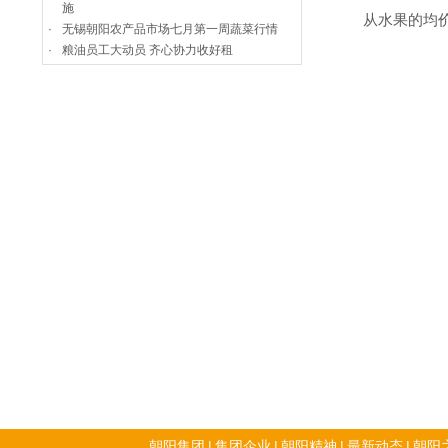
施
从水果的均价来
·
无锡朝阳农产品市场七月第一周蔬菜行情
·
粮油员工大动员 齐心协力收好租
朝阳集团
|
集团企业
|
朝阳精神
|
最新动态
|
朝阳