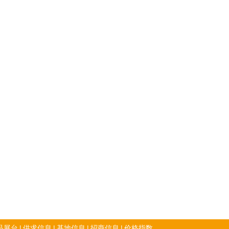
品展台
|
供求信息
|
基地信息
|
招商信息
|
价格指数