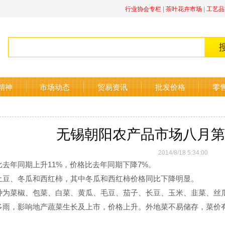
行业协会专栏
|
茶叶花卉市场
|
工艺品
精神
市场动态
贸易资讯
批发价格
零
无锡朝阳农产品市场八月第
2014/8/18 5:34:00
年同期上升11%，价格比去年同期下降7%。
、冬瓜和西红柿，其中冬瓜和西红柿价格同比下降明显。
菜椒、包菜、白菜、黄瓜、毛豆、茄子、长豆、玉米、韭菜、丝
，影响地产蔬菜生长及上市，价格上升。外地菜不易储存，菜价