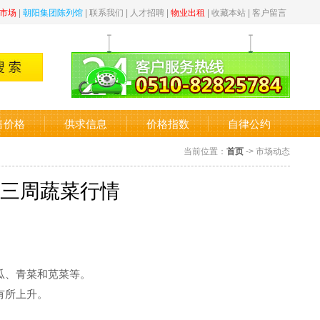
市场
|
朝阳集团陈列馆
|
联系我们
|
人才招聘
|
物业出租
|
收藏本站
|
客户留言
售价格
供求信息
价格指数
自律公约
当前位置：
首页
-> 市场动态
三周蔬菜行情
瓜、青菜和苋菜等。
有所上升。