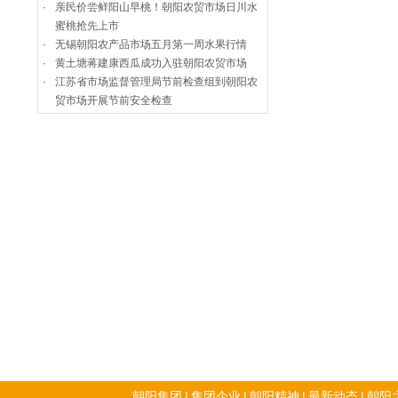
·
亲民价尝鲜阳山早桃！朝阳农贸市场日川水
蜜桃抢先上市
·
无锡朝阳农产品市场五月第一周水果行情
·
黄土塘蒋建康西瓜成功入驻朝阳农贸市场
·
江苏省市场监督管理局节前检查组到朝阳农
贸市场开展节前安全检查
朝阳集团
|
集团企业
|
朝阳精神
|
最新动态
|
朝阳