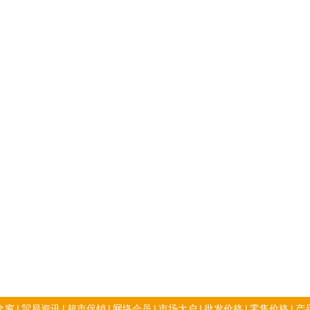
之窗
|
贸易资讯
|
超市促销
|
网络会员
|
市场大户
|
批发价格
|
零售价格
|
产