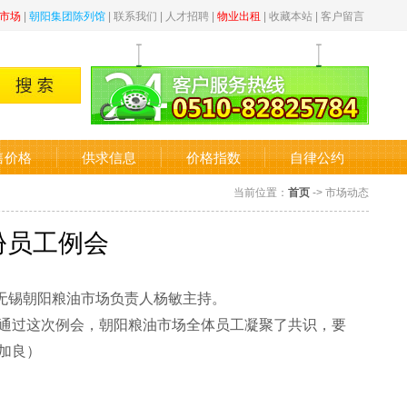
市场
|
朝阳集团陈列馆
|
联系我们
|
人才招聘
|
物业出租
|
收藏本站
|
客户留言
售价格
供求信息
价格指数
自律公约
当前位置：
首页
-> 市场动态
份员工例会
由无锡朝阳粮油市场负责人杨敏主持。
通过这次例会，朝阳粮油市场全体员工凝聚了共识，要
加良）