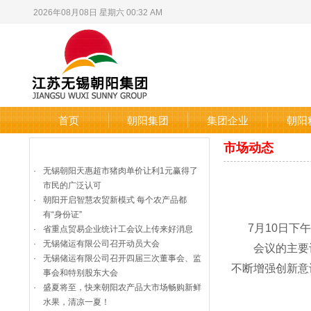
2026年08月08日 星期六 00:32 AM
首页
朝阳集团
集团企业
朝阳
市场动态
企业动态
更多
·
无锡朝阳天惠超市猪肉单价让利1元赢得了
市民的广泛认可
·
朝阳开启智慧农贸新模式 每个农产品都
有“身份证”
7月10日
·
省重点贸易企业统计工会议上传来好消息
·
无锡储运有限公司召开动员大会
会议的主要议
·
无锡储运有限公司召开四届三次董事会、监
不断增强创新意
事会和特别股东大会
·
盛夏将至，快来朝阳农产品大市场畅购新鲜
水果，清凉一夏！