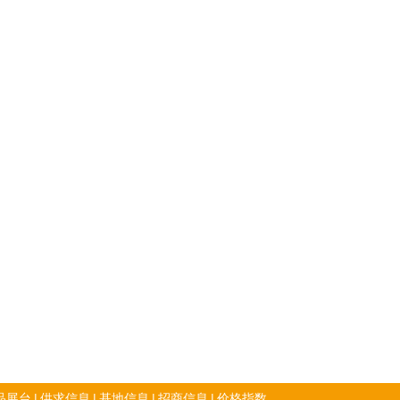
品展台
|
供求信息
|
基地信息
|
招商信息
|
价格指数