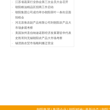
·
江苏省蔬菜行业协会第三次会员大会召开
·
朝阳粮油精品区招商工作启动
·
朝阳集团公司成功举办朝阳茶叶一条街店面
拍租会
·
河北首衡农副产品有限公司到朝阳农产品大
市场参观考察
·
美国加州圣伯纳迪诺郡经济发展署驻华代表
史凯哥到无锡朝阳农产品大市场考察
·
锡澄路农贸市场顺利搬迁营业
朝阳集团
|
集团企业
|
朝阳精神
|
最新动态
|
朝阳