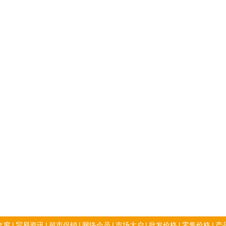
之窗
|
贸易资讯
|
超市促销
|
网络会员
|
市场大户
|
批发价格
|
零售价格
|
产