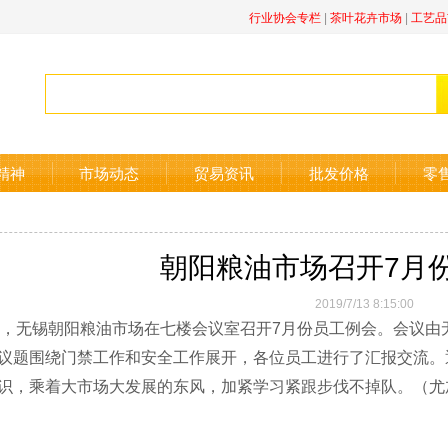
行业协会专栏
|
茶叶花卉市场
|
工艺品
精神
市场动态
贸易资讯
批发价格
零
朝阳粮油市场召开7月
2019/7/13 8:15:00
下午，无锡朝阳粮油市场在七楼会议室召开7月份员工例会。会议
题围绕门禁工作和安全工作展开，各位员工进行了汇报交流。
识，
乘着大市场大发展的东风，
加紧学习紧跟步伐不掉队。（
尤