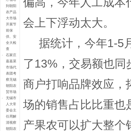
偏高，今年人工成本
到朝阳
农产品
会上下浮动太大。
大市场
开展节
前保
供、安
据统计，今年1-5月
全大检
查
·
石家庄
了13%，交易额也
嘉嘉菜
市场代
表团考
商户打响品牌效应，
察无锡
朝阳农
贸市场
·
无锡市
场的销售占比比重也
人大常
委会主
任周解
产果农可以扩大整个
清视察
朝阳农