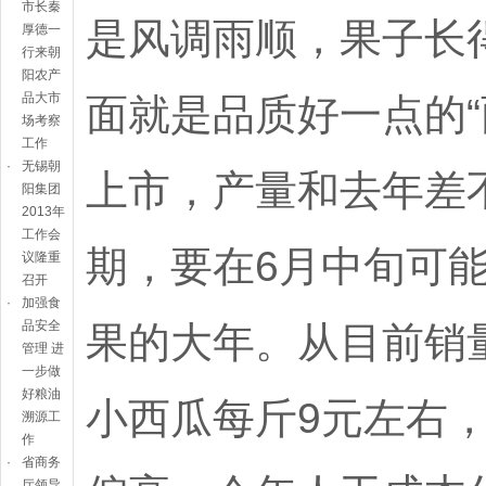
市长秦
是风调雨顺，果子长
厚德一
行来朝
阳农产
面就是品质好一点的“
品大市
场考察
工作
·
无锡朝
上市，产量和去年差
阳集团
2013年
工作会
期，要在6月中旬可
议隆重
召开
·
加强食
果的大年。从目前销
品安全
管理 进
一步做
好粮油
小西瓜每斤9元左右
溯源工
作
·
省商务
厅领导