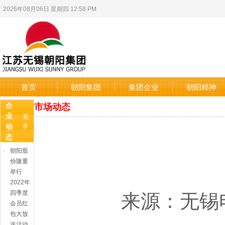
2026年08月06日 星期四 12:58 PM
首页
朝阳集团
集团企业
朝阳精神
市场动态
企
业
更
动
多
态
·
朝阳股
份隆重
举行
2022年
来源：无锡电视台《
四季度
会员红
包大放
送活动