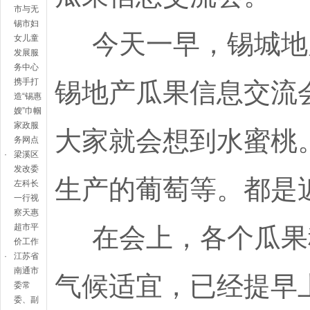
市与无
锡市妇
今天一早，锡城地产
女儿童
发展服
务中心
锡地产瓜果信息交流
携手打
造“锡惠
嫂”巾帼
家政服
大家就会想到水蜜桃
务网点
·
梁溪区
发改委
生产的葡萄等。都是
左科长
一行视
察天惠
在会上，各个瓜果种
超市平
价工作
·
江苏省
南通市
气候适宜，已经提早
委常
委、副