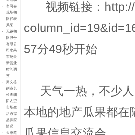
视频链接：http://bb-s
·
市两会
现场朝
阳代表
column_id=19&id=16
风采
·
无锡朝
阳股份
57分49秒开始
有限公
司水果
市场最
新营业
时间调
整
·
周文栋
天气一热，不少人的
副市长
检查朝
阳农贸
本地的地产瓜果都在
市场生
活必需
品供应
情况
瓜果信息交流会。
·
天惠超