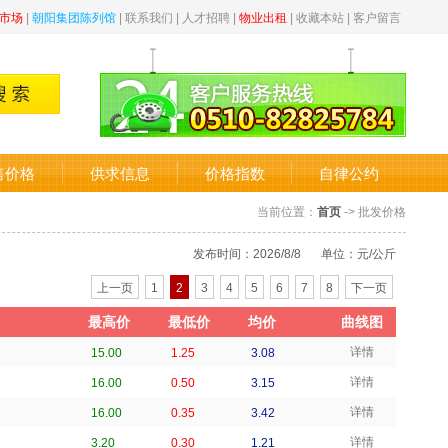
市场
|
朝阳集团陈列馆
|
联系我们
|
人才招聘
|
物业出租
|
收藏本站
|
客户留言
售价格
供求信息
价格指数
自律公约
当前位置：
首页
-> 批发价格
发布时间：2026/8/8
单位：元/公斤
上一页
1
2
3
4
5
6
7
8
下一页
最高价
最低价
均价
曲线图
详情
15.00
1.25
3.08
详情
16.00
0.50
3.15
详情
16.00
0.35
3.42
详情
3.20
0.30
1.21