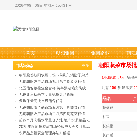
2026年08月08日 星期六 15:43 PM
首页
朝阳集团
集团企业
朝阳
朝阳蔬菜市场批
市场动态
更多
·
朝阳股份朝阳农贸市场节前慰问消防子弟兵
朝阳蔬菜市场
锡澄
·
无锡朝阳农产品市场九月第二周蔬菜行情
共有
159
条 显示第
2
·
北区储备粮检查全合格 筑牢汛期粮安防线
·
无锡开启秋果季：量稳质升均价降
品名
产
·
保质保量完成市级储备任务
·
无锡朝阳农产品市场五月第一周蔬菜行情
茶树菇
·
无锡朝阳农产品市场二月第四周蔬菜行情
长豆
·
前四个月高档水果量价齐涨 地产水果精品化
长尖椒
·
2025年度朝阳农贸市场经营户大会及《食品
农产品质量安全管理办法》解读
长南瓜